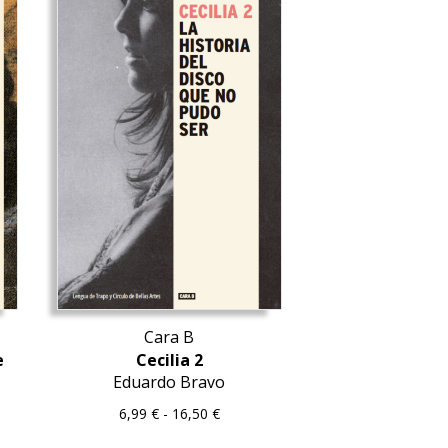
Cara B
e
Cecilia 2
Eduardo Bravo
Rango
6,99
€
-
16,50
€
de