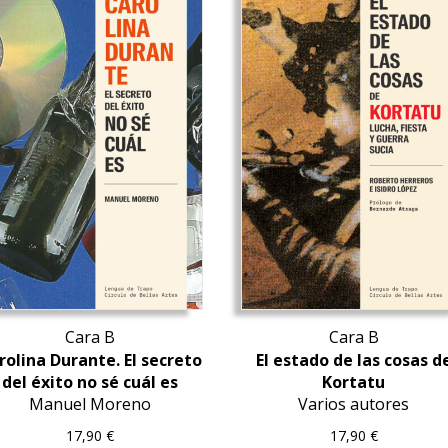
Cara B
Cara B
rolina Durante. El secreto
El estado de las cosas d
del éxito no sé cuál es
Kortatu
Manuel Moreno
Varios autores
17,90
€
17,90
€