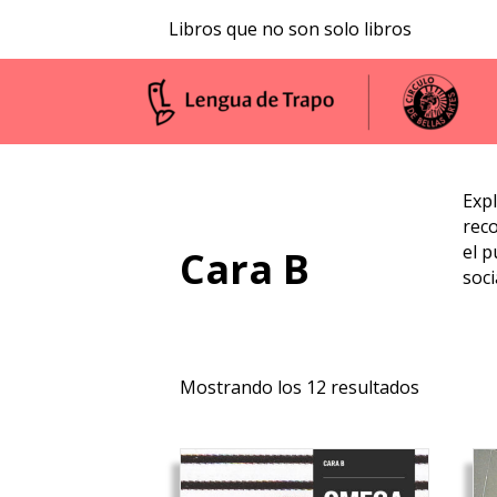
Libros que no son solo libros
Expl
reco
el p
Cara B
soci
Ordenad
Mostrando los 12 resultados
por
los
últimos