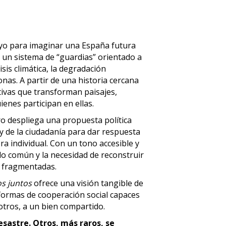
yo para imaginar una España futura
n un sistema de “guardias” orientado a
sis climática, la degradación
onas. A partir de una historia cercana
ctivas que transforman paisajes,
enes participan en ellas.
bro despliega una propuesta política
 y de la ciudadanía para dar respuesta
 individual. Con un tono accesible y
 lo común y la necesidad de reconstruir
s fragmentadas.
os juntos
ofrece una visión tangible de
formas de cooperación social capaces
 otros, a un bien compartido.
esastre. Otros, más raros, se