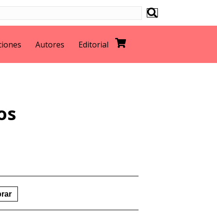
ciones
Autores
Editorial
os
rar