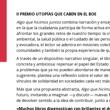
II PREMIO UTOPÍAS QUE CABEN EN EL BOE
Algo que hicimos juntos
combina narración y ensa
en la que la ciudadanía participa de forma activa e
afrontar los grandes retos de nuestro tiempo: la cri
ambiental, la salud pública o el cuidado de las pers
y evocadora, el lector se adentra en misiones cole
comunidades y también la propia experiencia de qui
A través de un dispositivo narrativo singular, el li
concreta y ambiciosa: repensar el papel del Estado
a problemas que ya no pueden abordarse de manera
sugerente, plantea una reflexión sobre el valor de
vínculos de solidaridad en sociedades cada vez má
Más que una propuesta abstracta,
Algo que hicim
futuro, invitando a imaginar —y discutir— nuevas 
de devolver sentido a la idea de contribuir, junto a
«Muchos libros diagnostican con brillantez el d