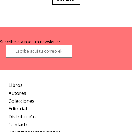
precios:
tiene
desde
múltiples
9,99 €
variantes.
hasta
Las
23,50 €
opciones
se
pueden
Suscríbete a nuestra newsletter
elegir
en
la
página
de
producto
Libros
Autores
Colecciones
Editorial
Distribución
Contacto