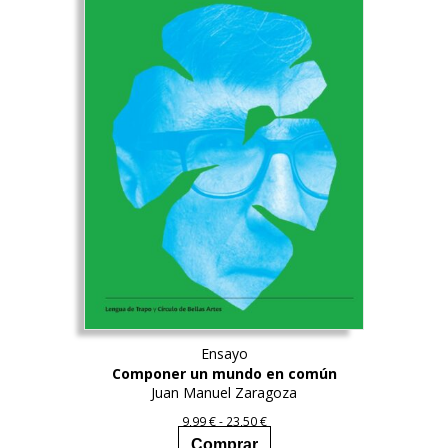
Ensayo
Componer un mundo en común
Juan Manuel Zaragoza
Este
Rango
9,99
€
-
23,50
€
producto
de
Comprar