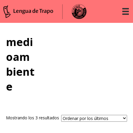
medi
oam
bient
e
Ordenado
Mostrando los 3 resultados
por
los