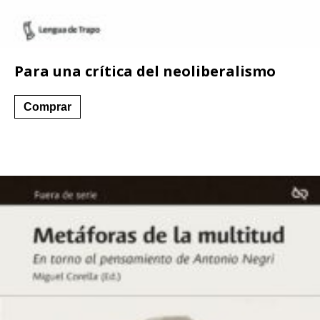
Para una crítica del neoliberalismo
Este
Comprar
producto
tiene
múltiples
variantes.
Las
opciones
se
pueden
elegir
en
la
página
de