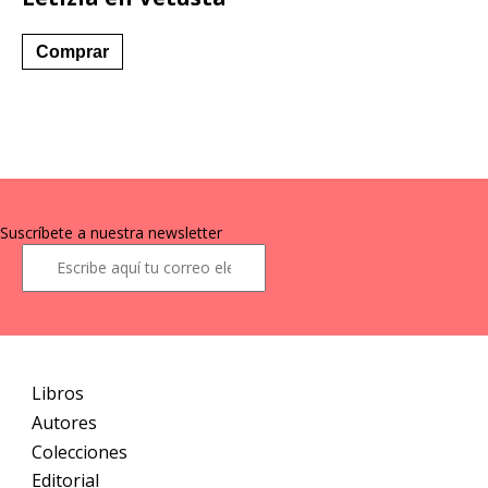
Este
Comprar
producto
tiene
múltiples
variantes.
Las
opciones
se
Suscríbete a nuestra newsletter
pueden
elegir
en
la
página
de
producto
Libros
Autores
Colecciones
Editorial