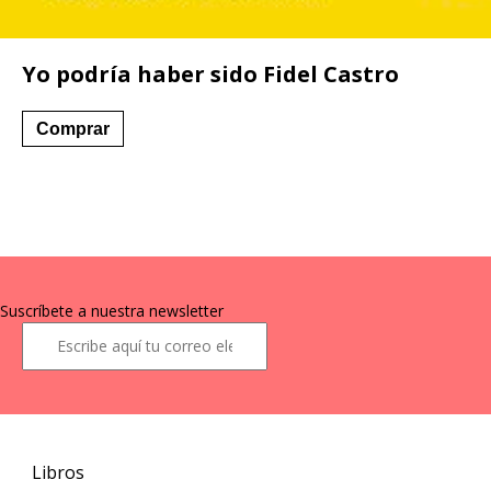
Yo podría haber sido Fidel Castro
Este
Comprar
producto
tiene
múltiples
variantes.
Las
opciones
se
Suscríbete a nuestra newsletter
pueden
elegir
en
la
página
de
producto
Libros