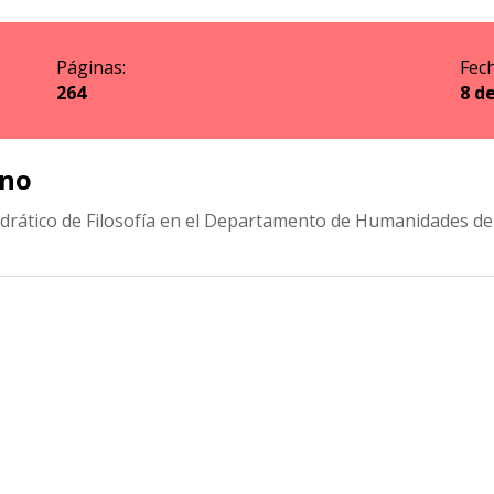
Páginas:
Fech
264
8 d
ano
rático de Filosofía en el Departamento de Humanidades de l