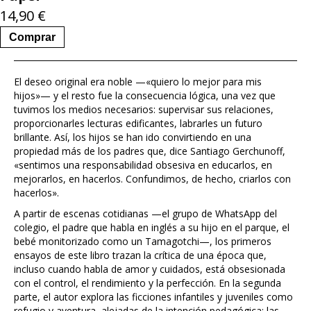
14,90
€
Comprar
El deseo original era noble —«quiero lo mejor para mis
hijos»— y el resto fue la consecuencia lógica, una vez que
tuvimos los medios necesarios: supervisar sus relaciones,
proporcionarles lecturas edificantes, labrarles un futuro
brillante. Así, los hijos se han ido convirtiendo en una
propiedad más de los padres que, dice Santiago Gerchunoff,
«sentimos una responsabilidad obsesiva en educarlos, en
mejorarlos, en hacerlos. Confundimos, de hecho, criarlos con
hacerlos».
A partir de escenas cotidianas —el grupo de WhatsApp del
colegio, el padre que habla en inglés a su hijo en el parque, el
bebé monitorizado como un Tamagotchi—, los primeros
ensayos de este libro trazan la crítica de una época que,
incluso cuando habla de amor y cuidados, está obsesionada
con el control, el rendimiento y la perfección. En la segunda
parte, el autor explora las ficciones infantiles y juveniles como
refugio y aventura, alejadas de la intención pedagógica: las