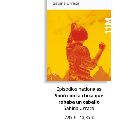
Episodios nacionales
Soñó con la chica que
robaba un caballo
Sabina Urraca
Rango
7,99
€
-
13,85
€
de
precios: