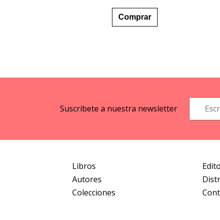
Este
desde
producto
7,99 €
Comprar
hasta
tiene
13,85 €
múltiples
variantes.
Las
opciones
se
pueden
elegir
Suscríbete a nuestra newsletter
en
la
página
de
producto
Libros
Edito
Autores
Dist
Colecciones
Cont