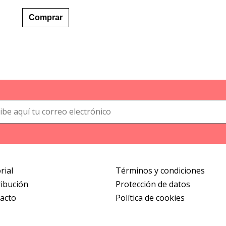
Este
desde
producto
9,99 €
Comprar
hasta
tiene
25,50 €
múltiples
variantes.
Las
opciones
se
pueden
elegir
en
la
página
de
producto
rial
Términos y condiciones
ribución
Protección de datos
acto
Política de cookies