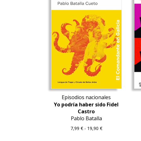
Episodios nacionales
Yo podría haber sido Fidel
Castro
Pablo Batalla
Rango
7,99
€
-
19,90
€
de
precios: