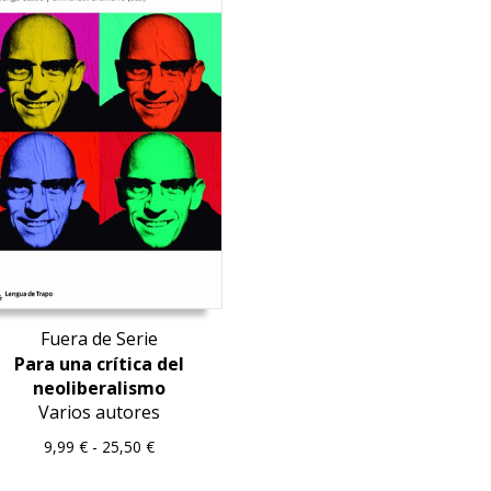
Fuera de Serie
Para una crítica del
neoliberalismo
Varios autores
Rango
9,99
€
-
25,50
€
de
precios: