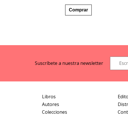
Este
desde
producto
7,99 €
Comprar
hasta
tiene
19,90 €
múltiples
variantes.
Las
opciones
se
pueden
elegir
Suscríbete a nuestra newsletter
en
la
página
de
producto
Libros
Edito
Autores
Dist
Colecciones
Cont