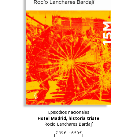
Episodios nacionales
Hotel Madrid, historia triste
Rocío Lanchares Bardají
Este
Rango
7,99
€
-
16,50
€