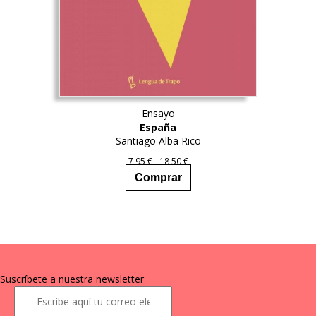
Ensayo
España
Santiago Alba Rico
Este
Rango
7,95
€
-
18,50
€
producto
de
Comprar
precios:
tiene
desde
múltiples
7,95 €
variantes.
hasta
Las
18,50 €
opciones
se
pueden
Suscríbete a nuestra newsletter
elegir
en
la