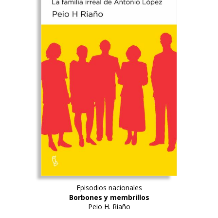
elegir
en
la
página
de
producto
Episodios nacionales
Borbones y membrillos
Peio H. Riaño