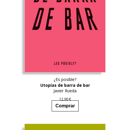
producto
¿Es posible?
Utopías de barra de bar
Javier Rueda
12,90
€
Comprar