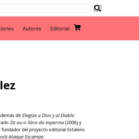
ciones
Autores
Editorial
lez
. Además de
Elegías a Dios y al Diablo
icado
Dz ou
o
libro do esperma
(2006) y
 fundador del proyecto editorial Estaleiro
e rock Ataque Escampe.